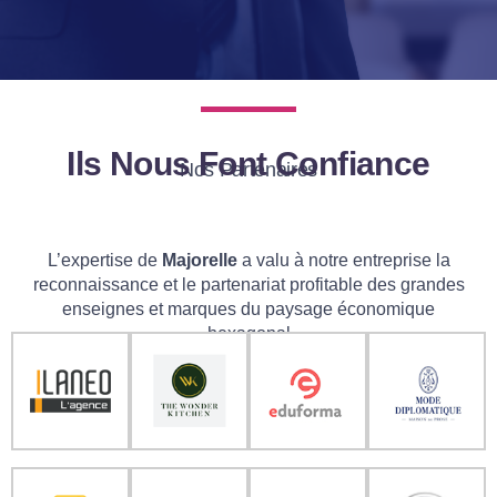
Ils Nous Font Confiance
Nos Partenaires
L’expertise de
Majorelle
a valu à notre entreprise la
reconnaissance et le partenariat profitable des grandes
enseignes et marques du paysage économique
hexagonal