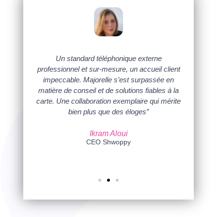
t les
Un standard téléphonique externe
“Dire
e moyens
professionnel et sur-mesure, un accueil client
presta
erdre un
impeccable. Majorelle s’est surpassée en
disponibil
t nous
matière de conseil et de solutions fiables à la
au cons
tivité, et
carte. Une collaboration exemplaire qui mérite
chiffr
ent tenu,
bien plus que des éloges”
aujourd’
ours à
Majorelle
e.”
Ikram Aloui
CEO Shwoppy